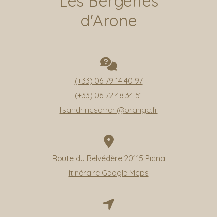
Les Bergeries
Demeures et Bergerie
d'Arone
La Bergerie d’Arone
Casa Maddalena
Casa Anna
Casa Di Ziu
Piana et alentours
Les Roches Rouges
(+33) 06 79 14 40 97
Le Café de la Plage
(+33) 06 72 48 34 51
Accès et Contacts
lisandrinaserreri@orange.fr
Route du Belvédère 20115 Piana
Itinéraire Google Maps